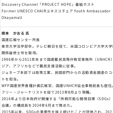
Discovery Channel「PROJECT HOPE」番組ホスト
Former UNESCO CHAIRユネスコチェア Youth Ambassador
OkayamaU
根本 かおる 氏
国連広報センター所長
東京大学法学部卒。テレビ朝日を経て、米国コロンビア大学大学
関係論修士号を取得。
1996年から2011年末まで国連難民高等弁務官事務所（UNHCR
ジア、アフリカなどで難民支援活動に従事。
ジュネーブ本部では政策立案、民間部門からの活動資金調達のコ
トを担当。
WFP国連世界食糧計画広報官、国連UNHCR協会事務局長も歴任
フリー・ジャーナリストを経て2013年8月より現職。
2016年より日本政府が開催する「持続可能な開発目標（SDGs
会議」の構成員を2024年6月まで務めた。
2015年以来、SDGsの重要性を訴え続けたことが評価され、202