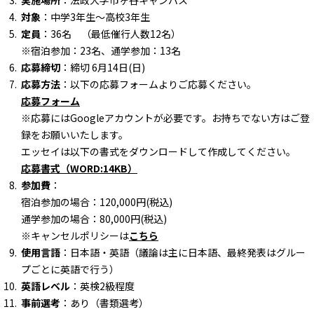
実施場所
：法政大学市ヶ谷キャンパス
対象
：中学3年生～高校3年生
定員
：36名 （最低催行人数12名）
※宿泊参加：23名、通学参加：13名
応募締切
：締切 6月14日(日)
応募方法
：以下の応募フォームよりご応募ください。
応募フォーム
※応募にはGoogleアカウントが必要です。お持ちでない方はご登
録をお願いいたします。
エッセイは以下の書式をダウンロードして作成してください。
応募書式（WORD:14KB）
参加費
：
宿泊参加の場合：120,000円(税込)
通学参加の場合：80,000円(税込)
※キャンセルポリシーは
こちら
使用言語
：日本語・英語（議論は主に日本語、最終発表はグルー
プごとに英語で行う）
英語レベル
：英検2級程度
事前選考
：あり（書類選考）