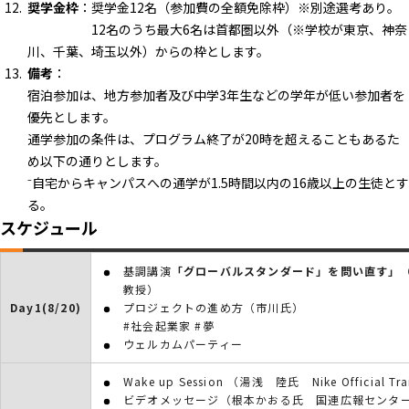
奨学金枠
：奨学金12名（参加費の全額免除枠）※別途選考あり。
12名のうち最大6名は首都圏以外（※学校が東京、神奈
川、千葉、埼玉以外）からの枠とします。
備考
：
宿泊参加は、地方参加者及び中学3年生などの学年が低い参加者を
優先とします。
通学参加の条件は、プログラム終了が20時を超えることもあるた
め以下の通りとします。
⁻自宅からキャンパスへの通学が1.5時間以内の16歳以上の生徒とす
る。
スケジュール
基調講演
「グローバルスタンダード」を問い直す」
教授）
Day1(8/20)
プロジェクトの進め方（市川氏）
#社会起業家 #夢
ウェルカムパーティー
Wake up Session （湯浅 陸氏 Nike Official Trai
ビデオメッセージ（根本かおる氏 国連広報センタ