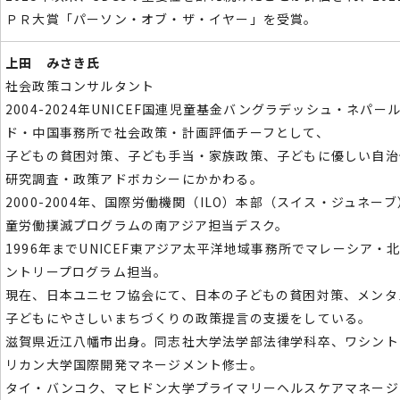
ＰＲ大賞「パーソン・オブ・ザ・イヤー」を受賞。
上田 みさき氏
社会政策コンサルタント
2004-2024年UNICEF国連児童基金バングラデッシュ
・ネパー
ド・中国事務所で社会政策・
計画評価チーフとして、
子どもの貧困対策、子ども手当・
家族政策、子どもに優しい自治
研究調査・
政策アドボカシーにかかわる。
2000-2004年、
国際労働機関（ILO）本部（スイス・ジュネーブ
童労働撲滅プログラムの南アジア担当デスク。
1996年
までUNICEF東アジア太平洋地域事務所でマレーシア・
ントリープログラム担当。
現在、
日本ユニセフ協会にて、日本の子どもの貧困対策、
メンタ
子どもにやさしいまちづくりの政策提言の支援をしている。
滋賀県近江八幡市出身。同志社大学法学部法律学科卒、ワシント
リカン大学国際開発マネージメント修士。
タイ・
バンコク、
マヒドン大学プライマリーヘルスケアマネージ