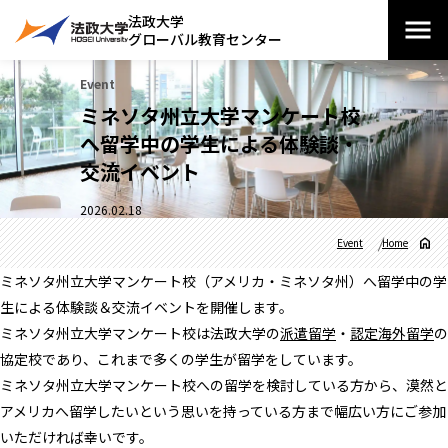
法政大学
グローバル教育センター
Event
ミネソタ州立大学マンケート校
へ留学中の学生による体験談・
交流イベント
2026.02.18
Event
Home
ミネソタ州立大学マンケート校（アメリカ・ミネソタ州）へ留学中の学
生による体験談＆交流イベントを開催します。
ミネソタ州立大学マンケート校は法政大学の
派遣留学
・
認定海外留学
の
協定校であり、これまで多くの学生が留学をしています。
ミネソタ州立大学マンケート校への留学を検討している方から、漠然と
アメリカへ留学したいという思いを持っている方まで幅広い方にご参加
いただければ幸いです。