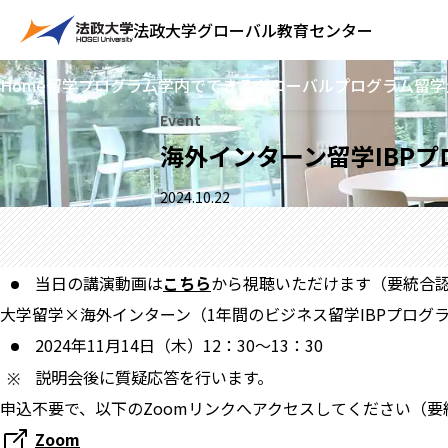
法政大学
グローバル教育センター
Home
留学プログラム
学内でできるグローバルプログラム
留学
Event
海外インターン留学IBP
2024.10.22
当日の講演動画は
こちら
から視聴いただけます（要統合
大学留学×海外インターン（1年間のビジネス留学IBPプログ
2024年11月14日（木）12：30～13：30
説明会後に質疑応答を行います。
申込不要で、以下のZoomリンクへアクセスしてください（要
Zoom