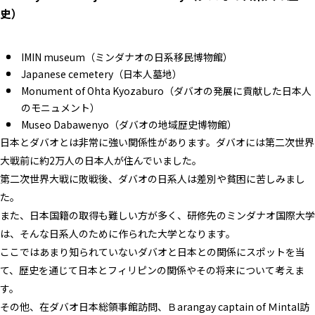
史）
IMIN museum（ミンダナオの日系移民博物館）
Japanese cemetery（日本人墓地）
Monument of Ohta Kyozaburo（ダバオの発展に貢献した日本人
のモニュメント）
Museo Dabawenyo（ダバオの地域歴史博物館）
日本とダバオとは非常に強い関係性があります。ダバオには第二次世界
大戦前に約2万人の日本人が住んでいました。
第二次世界大戦に敗戦後、ダバオの日系人は差別や貧困に苦しみまし
た。
また、日本国籍の取得も難しい方が多く、研修先のミンダナオ国際大学
は、そんな日系人のために作られた大学となります。
ここではあまり知られていないダバオと日本との関係にスポットを当
て、歴史を通じて日本とフィリピンの関係やその将来について考えま
す。
その他、在ダバオ日本総領事館訪問、Ｂarangay captain of Ｍintal訪