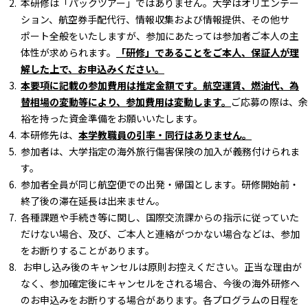
本研修は「パックツアー」ではありません。大学はオリエンテー
ション、航空券手配代行、情報収集および情報提供、その他サ
ポート全般をいたしますが、参加にあたっては参加者ご本人の主
体性が求められます。
「研修」であることをご本人、保証人が理
解した上で、お申込みください。
本要項に記載の参加費用は推定金額です。航空運賃、燃油代、為
替相場の変動等により、参加費用は変動します。
ご応募の際は、余
裕を持った資金準備をお願いいたします。
本研修先は、
本学教職員の引率・同行はありません。
参加者は、大学指定の海外旅行傷害保険の加入が義務付けられま
す。
参加者全員が同じ航空便での出発・帰国とします。研修開始前・
終了後の滞在延長は出来ません。
各種課題や手続き等に関し、国際交流課からの指示に従っていた
だけない場合、及び、ご本人と連絡がつかない場合などは、参加
をお断りすることがあります。
お申し込み後のキャンセルは原則お控えください。正当な理由が
なく、参加確定後にキャンセルをされる場合、今後の海外研修へ
のお申込みをお断りする場合があります。各プログラムの日程を