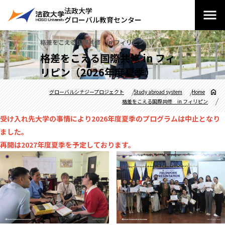
法政大学
グローバル教育センター
格差をこえる国際共修 in フィリピン
格差をこえる国際共修 in フィ
リピン（2026年度夏季）
グローバルシナジープロジェクト
Study abroad system
Home
格差をこえる国際共修 in フィリピン
受け入れ先大学の事情により2026年度夏季のプログラムは中止となり
ました。
再開は2027年度夏季を予定しております。