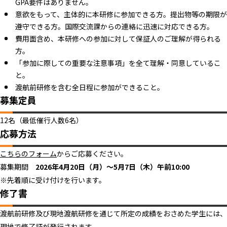
GPA要件はありません。
意欲をもって、主体的に本研修に参加できる方。提出物等の期限が
遵守できる方。国際交流課からの連絡に迅速に対応できる方。
費用面含め、本研修への参加に対して保証人のご理解が得られる
方。
「参加に際しての重要な注意事項」を全て理解・同意しているこ
と。
渡航前研修を含む全日程に参加ができること。
募集定員
12名（最低催行人数6名）
応募方法
こちらのフォーム
からご応募ください。
募集期間
2026年4月20日（月）～5月7日（木）午前10:00
※先着順に受け付けを行います。
修了書
渡航前研修及び現地渡航研修を通じて所定の成績をおさめた学生には、
現地で修了証が発行されます。