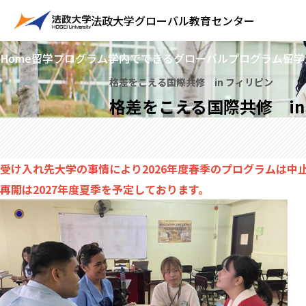
法政大学
グローバル教育センター
Home
留学プログラム
学内でできるグローバルプログラム
留学
格差をこえる国際共修 in フィリピン
格差をこえる国際共修 in
受け入れ先大学の事情により2026年度春季のプログラムは中
再開は2027年度夏季を予定しております。