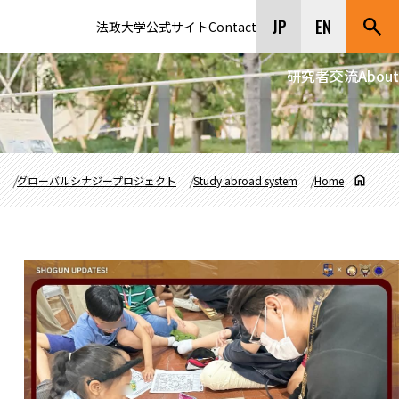
JP
EN
法政大学公式サイト
Contact
研究者交流
About
グローバルシナジープロジェクト
Study abroad system
Home