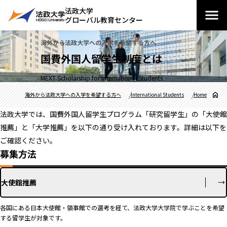
法政大学
グローバル教育センター
海外から法政大学への入学を希望する方へ
国費外国人留学生制度とは
MEXT Scholarship for International Students
海外から法政大学への入学を希望する方へ
International Students
Home
法政大学では、国費外国人留学生プログラム「研究留学生」の「大使館
推薦」と「大学推薦」を以下の通り受け入れております。詳細は以下を
ご確認ください。
募集方法
大使館推薦
各国にある日本大使館・領事館での選考を経て、法政大学大学院で学ぶことを希望
する留学生が対象です。