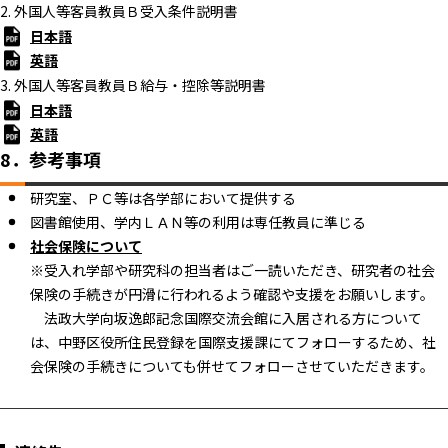
2. 外国人等客員教員Ｂ受入条件説明書
日本語
英語
3. 外国人等客員教員Ｂ給与・控除等説明書
日本語
英語
8．参考事項
研究室、ＰＣ等は各学部において提供する
図書館使用、学内ＬＡＮ等の利用は専任教員に準じる
社会保険について
※受入れ学部や研究科の担当者はご一読いただき、研究者の社会
保険の手続きが円滑に行われるよう確認や支援をお願いします。
法政大学向坂逸郎記念国際交流会館に入居される方について
は、中野区役所住民登録を国際支援課にてフォローするため、社
会保険の手続きについても併せてフォローさせていただきます。