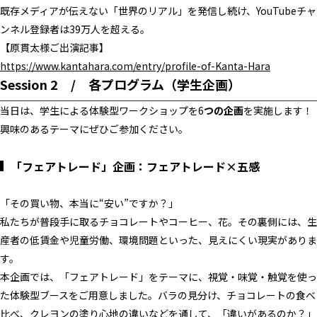
既存メディアが伝えない「世界のリアル」を発信し続け、YouTubeチャ
ンネル登録者は39万人を超える。
【原貫太様ご出演記事】
https://www.kantahara.com/entry/profile-of-Kanta-Hara
Session 2 / 各プログラム（学生企画）
当日は、学生による体験型ワークショップを6
つの企画
を実施し
ます！
興味のあるテーマにぜひご参加ください。
「フェアトレード」企画：フェアトレード×五感
「その買い物、本当に“安い”ですか？」
私たちが普段手に取るチョコレートやコーヒー、花。その裏側には、生
産者の低賃金や児童労働、環境問題といった、見えにくい現実がありま
す。
本企画では、「フェアトレード」をテーマに、視覚・味覚・触覚を使っ
た体験型ブースをご用意しました。バラの見分け、チョコレートの食べ
比べ、クレヨンの塗り心地の違いなどを通して、「違いがあるのか？」