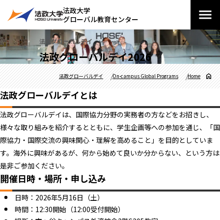
法政大学
グローバル教育センター
法政グローバルデイ
法政グローバルデイ2026
法政グローバルデイ
On-campus Global Programs
Home
法政グローバルデイとは
法政グローバルデイは、国際協力分野の実務者の方などをお招きし、
様々な取り組みを紹介するとともに、学生企画等への参加を通じ、「国
際協力・国際交流の興味関心・理解を高めること」を目的としていま
す。海外に興味があるが、何から始めて良いか分からない、という方は
是非ご参加ください。
開催日時・場所・申し込み
日時：2026年5月16日（土）
時間：12:30開始（12:00受付開始）