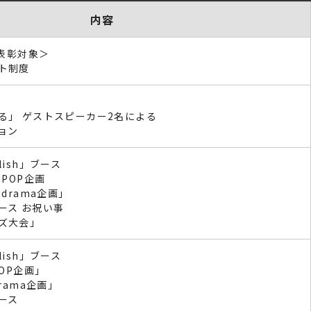
内容
＜表彰対象＞
ト制度
る」 ゲストスピーカー2名による
ョン
glish」ブース
-POP企画
drama企画」
ース お祝い事
ズ大会」
glish」ブース
POP企画」
rama企画」
ース