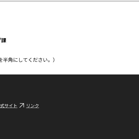
グ課
ac.jp（＠を半角にしてください。）
式サイト
リンク