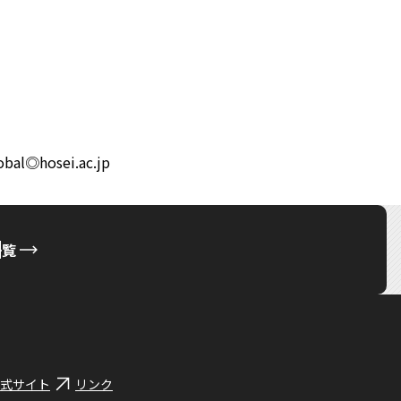
hosei.ac.jp
一覧
式サイト
リンク