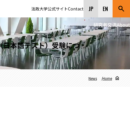
JP
EN
法政大学公式サイト
Contact
研究者交流
About
T（日本語テスト）受験につ
News
Home