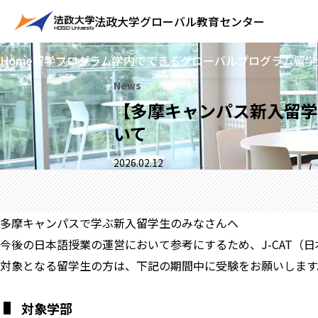
法政大学
グローバル教育センター
Home
留学プログラム
学内でできるグローバルプログラム
留学
News
【多摩キャンパス新入留学生
いて
2026.02.12
多摩キャンパスで学ぶ新入留学生のみなさんへ
今後の日本語授業の運営において参考にするため、J-CAT（
対象となる留学生の方は、下記の期間中に受験をお願いします
対象学部