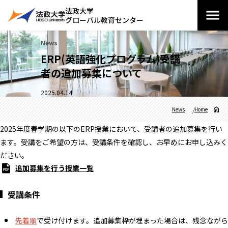
法政大学
グローバル教育センター
News
ERP(英語強化プログラム)受講
者の追加募集について
2025.04.14
News
Home
2025年度春学期の以下のERP授業において、受講者の追加募集を行い
ます。受講をご希望の方は、受講条件を確認し、お早めにお申し込みく
ださい。
追加募集を行う授業一覧
受講条件
先着順
で受け付けます。追加募集枠が埋まった場合は、残念ながら