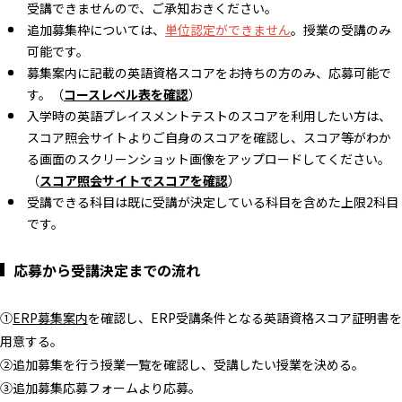
受講できませんので、ご承知おきください。
追加募集枠については、
単位認定ができません
。授業の受講のみ
可能です。
募集案内に記載の英語資格スコアをお持ちの方のみ、応募可能で
す。（
コースレベル表を確認
）
入学時の英語プレイスメントテストのスコアを利用したい方は、
スコア照会サイトよりご自身のスコアを確認し、スコア等がわか
る画面のスクリーンショット画像をアップロードしてください。
（
スコア照会サイトでスコアを確認
）
受講できる科目は既に受講が決定している科目を含めた上限2科目
です。
応募から受講決定までの流れ
①
ERP募集案内
を確認し、ERP受講条件となる英語資格スコア証明書を
用意する。
②追加募集を行う授業一覧を確認し、受講したい授業を決める。
③追加募集応募フォームより応募。