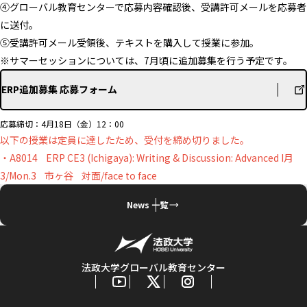
④グローバル教育センターで応募内容確認後、受講許可メールを応募者
に送付。
⑤受講許可メール受領後、テキストを購入して授業に参加。
※サマーセッションについては、7月頃に追加募集を行う予定です。
ERP追加募集 応募フォーム
応募締切：4月18日（金）12：00
以下の授業は定員に達したため、受付を締め切りました。
・A8014 ERP CE3 (Ichigaya): Writing & Discussion: Advanced I月
3/Mon.3 市ヶ谷 対面/face to face
News 一覧
法政大学グローバル教育センター