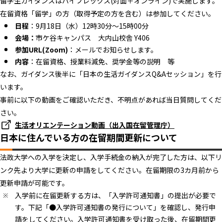
留学生ガイダンスはハイフレックス(対面＋オンライン)で実施します。
在留資格「留学」の方（取得予定の方を含む）は参加してください。
日程
：9月18日（水）12時30分～15時00分
会場：
市ケ谷キャンパス 大内山校舎 Y406
参加URL(Zoom)
：メールでお知らせします。
内容
：在留資格、授業料減免、奨学金等の説明 等
なお、ガイダンス後半に「日本の生活ガイダンスQ&Aセッション」を行
います。
事前に以下の動画をご確認いただき、不明点があれば当日質問してくだ
さい。
生活オリエンテーション動画（出入国在留管理庁）
日本に住んでいる方の在留期間更新について
法政大学への入学を決定し、入学手続金の納入が完了した方は、以下リ
ンク先より大学に更新の申請をしてください。在留期限の3カ月前から
更新申請が可能です。
入学前に在留更新する方は、「入学許可通知書」の提出が必要で
す。下記「●入学許可通知書の発行について」を確認し、発行申
請をしてください。入学許可通知書を受け取った後、在留期間更