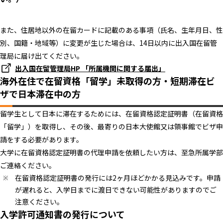
また、住居地以外の在留カードに記載のある事項（氏名、生年月日、性
別、国籍・地域等）に変更が生じた場合は、14日以内に出入国在留管
理局に届け出てください。
出入国在留管理局HP 「所属機関に関する届出」
海外在住で在留資格「留学」未取得の方・短期滞在ビ
ザで日本滞在中の方
留学生として日本に滞在するためには、在留資格認定証明書（在留資格
「留学」）を取得し、その後、最寄りの日本大使館又は領事館でビザ申
請をする必要があります。
大学に在留資格認定証明書の代理申請を依頼したい方は、至急所属学部
ご連絡ください。
在留資格認定証明書の発行には2ヶ月ほどかかる見込みです。申請
が遅れると、入学日までに渡日できない可能性がありますのでご
注意ください。
入学許可通知書の発行について