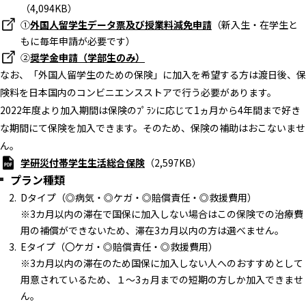
（4,094KB）
①
外国人留学生データ票及び授業料減免申請
（新入生・在学生と
もに毎年申請が必要です）
②
奨学金申請（学部生のみ）
なお、「外国人留学生のための保険」に加入を希望する方は渡日後、保
険料を日本国内のコンビニエンスストアで行う必要があります。
2022年度より加入期間は保険のﾌﾟﾗﾝに応じて1ヵ月から4年間まで好き
な期間にて保険を加入できます。そのため、保険の補助はおこないませ
ん。
学研災付帯学生生活総合保険
（2,597KB）
プラン種類
Dタイプ（◎病気・◎ケガ・◎賠償責任・◎救援費用）
※3カ月以内の滞在で国保に加入しない場合はこの保険での治療費
用の補償ができないため、滞在3カ月以内の方は選べません。
Eタイプ（〇ケガ・◎賠償責任・◎救援費用）
※3カ月以内の滞在のため国保に加入しない人へのおすすめとして
用意されているため、１～3ヵ月までの短期の方しか加入できませ
ん。