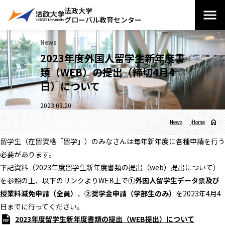
法政大学
グローバル教育センター
News
2023年度外国人留学生新年度書
類（WEB）の提出（締切4月4
日）について
2023.03.20
News
Home
留学生（在留資格「留学」）のみなさんは毎年新年度に各種申請を行う
必要があります。
下記資料（2023年度留学生新年度書類の提出（web）提出について）
を参照の上、以下のリンクよりWEB上で
①外国人留学生データ票及び
授業料減免申請（全員）
、
②奨学金申請（学部生のみ）
を2023年4月4
日までに行ってください。
2023年度留学生新年度書類の提出（WEB提出）について