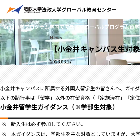
法政大学
グローバル教育センター
Home
留学プログラム
学内でできるグローバルプログラム
留学
News
【小金井キャンパス生対象
2023.03.17
小金井キャンパスに所属する外国人留学生の皆さんへ、ガイダ
以下の諸行事は「留学」以外の在留資格（「家族滞在」「定住
小金井留学生ガイダンス（※学部生対象）
新入生は必ず参加してください。
本ガイダンスは、学部生を主な対象としていますが、大