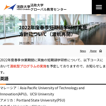
法政大学
グローバル教育センター
News
2022年度春季短期語学研修実施
方針について（渡航再開）
2022.09.29
News
Home
2022年度春季休業期間に実施の短期語学研修について、以下コースに
おいて
渡航型プログラムの実施
を予定しておりますので、お知らせしま
す。
英語
マレーシア：Asia Pacific University of Technology and
Innovation(APU)、UCSI University
アメリカ：Portland State University(PSU)