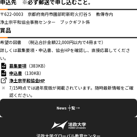
申込先 ※必ず郵送で申し込むこと。
〒622-0003 京都府南丹市園部町新町火打谷５ 教傳寺内
浄土宗平和協会事務センター ブックギフト係
賞品
希望の図書 （税込合計金額22,000円以内で4冊まで）
詳しくは募集要項・申込書、協会HPを確認し、直接応募してくださ
い。
募集要項
（383KB）
申込書
（130KB）
浄土宗平和協会HP
7/15時点では過年度版が掲載されています。随時最新情報をご確
認ください。
News 一覧
法政大学グローバル教育センター