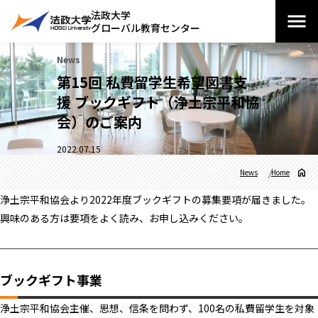
法政大学
グローバル教育センター
News
第15回 私費留学生希望図書支
援 ブックギフト（浄土宗平和協
会）のご案内
2022.07.15
News
Home
浄土宗平和協会より2022年度ブックギフトの募集要項が届きました。
興味のある方は要項をよく読み、お申し込みください。
ブックギフト事業
浄土宗平和協会主催、思想、信条を問わず、100名の私費留学生を対象