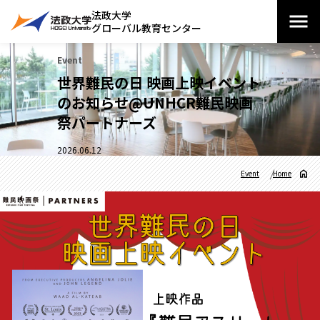
法政大学
グローバル教育センター
Event
世界難民の日 映画上映イベント
のお知らせ@UNHCR難民映画
祭パートナーズ
2026.06.12
Event
Home