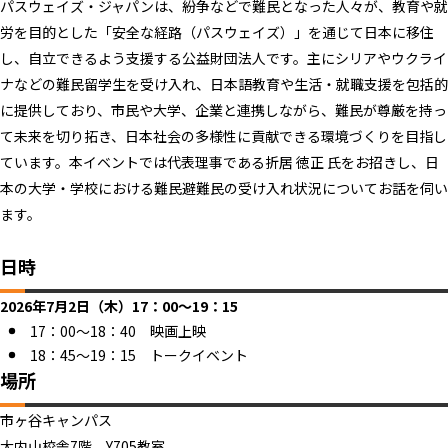
パスウェイズ・ジャパンは、紛争などで難民となった人々が、教育や就
労を目的とした「安全な経路（パスウェイズ）」を通じて日本に移住
し、自立できるよう支援する公益財団法人です。主にシリアやウクライ
ナなどの難民留学生を受け入れ、日本語教育や生活・就職支援を包括的
に提供しており、市民や大学、企業と連携しながら、難民が尊厳を持っ
て未来を切り拓き、日本社会の多様性に貢献できる環境づくりを目指し
ています。本イベントでは代表理事である折居 徳正 氏をお招きし、日
本の大学・学校における難民避難民の受け入れ状況についてお話を伺い
ます。
日時
2026年7月2日（木）17：00～19：15
17：00～18：40 映画上映
18：45～19：15 トークイベント
場所
市ヶ谷キャンパス
大内山校舎7階 Y705教室