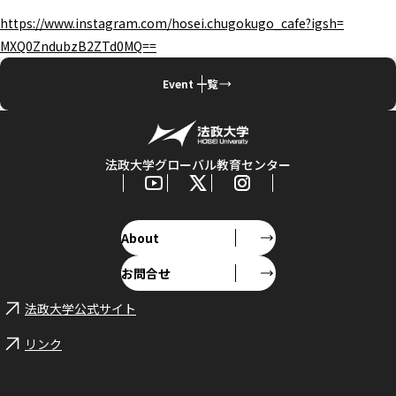
https://www.instagram.com/
hosei.chugokugo_cafe?igsh=
MXQ0ZndubzB2ZTd0MQ==
Event 一覧
法政大学グローバル教育センター
About
お問合せ
法政大学公式サイト
リンク