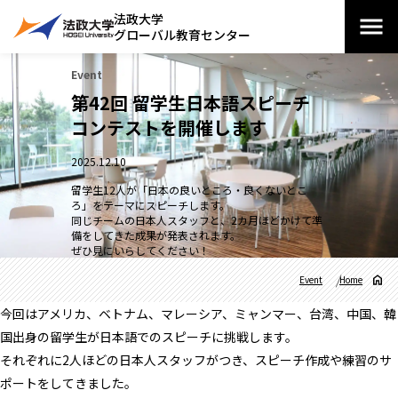
法政大学
グローバル教育センター
Event
第42回 留学生日本語スピーチ
コンテストを開催します
2025.12.10
留学生12人が「日本の良いところ・良くないとこ
ろ」をテーマにスピーチします。
同じチームの日本人スタッフと、2カ月ほどかけて準
備をしてきた成果が発表されます。
ぜひ見にいらしてください！
Event
Home
今回はアメリカ、ベトナム、マレーシア、ミャンマー、台湾、中国、韓
国出身の留学生が日本語でのスピーチに挑戦します。
それぞれに2人ほどの日本人スタッフがつき、スピーチ作成や練習のサ
ポートをしてきました。