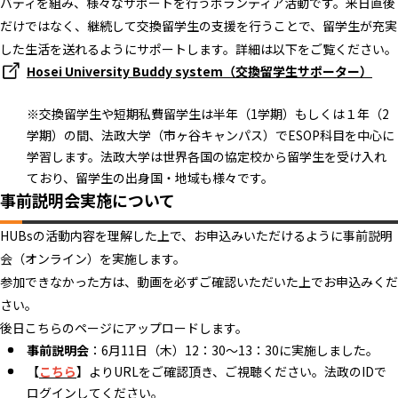
バディを組み、様々なサポートを行うボランティア活動です。来日直後
だけではなく、継続して交換留学生の支援を行うことで、留学生が充実
した生活を送れるようにサポートします。詳細は以下をご覧ください。
Hosei University Buddy system（交換留学生サポーター）
※交換留学生や短期私費留学生は半年（1学期）もしくは１年（2
学期）の間、法政大学（市ヶ谷キャンパス）でESOP科目を中心に
学習します。法政大学は世界各国の協定校から留学生を受け入れ
ており、留学生の出身国・地域も様々です。
事前説明会実施について
HUBsの活動内容を理解した上で、お申込みいただけるように事前説明
会（オンライン）を実施します。
参加できなかった方は、動画を必ずご確認いただいた上でお申込みくだ
さい。
後日こちらのページにアップロードします。
事前説明会
：6月11日（木）12：30～13：30に実施しました。
【
こちら
】よりURLをご確認頂き、ご視聴ください。法政のIDで
ログインしてください。