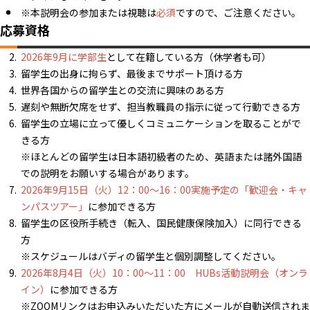
※本説明会の参加または視聴は
必須
ですので、ご注意ください。
応募資格
2026年9月に学部生
として在籍している方（休学者も可）
留学生の出身に拘らず、最後までサポート頂ける方
世界各国からの留学生との交流に興味のある方
遅刻や無断欠席をせず、担当教職員の指示に従って行動できる方
留学生の立場に立って優しくコミュニケーションを取ることがで
きる方
※ほとんどの留学生は日本語初級者のため、英語または諸外国語
での説明をお願いする場合があります。
2026年9月15日（火）12：00～16：00実施予定の「歓迎会・キャ
ンパスツアー」
に参加できる方
留学生の区役所手続き（転入、国民健康保険加入）に同行できる
方
※スケジュールはバディの留学生と個別調整してください。
2026年8月4日（火）10：00～11：00 HUBs活動説明会（オンラ
イン）
に参加できる方
※ZOOMリンクはお申込みいただいた方にメールが自動送信されま