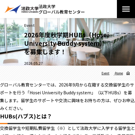
法政大学
グローバル教育センター
Event
2026年度秋学期HUBs（Hosei
University Buddy system）
を募集します！
2026.05.27
Event
Home
グローバル教育センターでは、2026年9月から在籍する交換留学生のサ
ポートを行う「Hosei University Buddy system」（以下HUBs）を募
集します。留学生のサポートや交流に興味をお持ちの方は、ぜひお申込
みください。
HUBs(ハブス)とは？
交換留学生や短期私費留学生（※）として法政大学に入学する留学生と