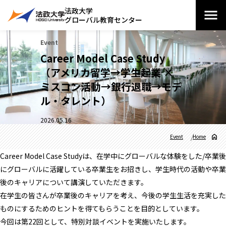
法政大学
グローバル教育センター
Event
Career Model Case Study
（アメリカ留学→学生起業 ×
ミスコン活動→銀行退職→モデ
ル・タレント）
2026.05.16
Event
Home
Career Model Case Studyは、在学中にグローバルな体験をした/卒業後
にグローバルに活躍している卒業生をお招きし、学生時代の活動や卒業
後のキャリアについて講演していただきます。
在学生の皆さんが卒業後のキャリアを考え、今後の学生生活を充実した
ものにするためのヒントを得てもらうことを目的としています。
今回は第22回として、特別対談イベントを実施いたします。