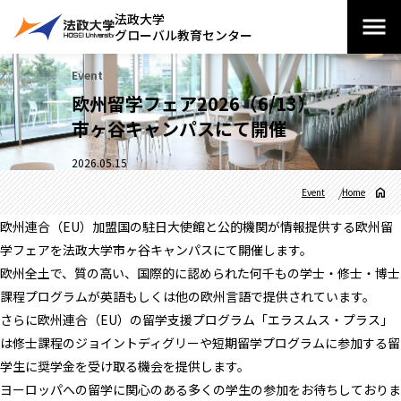
法政大学
グローバル教育センター
Event
欧州留学フェア2026（6/13）
市ヶ谷キャンパスにて開催
2026.05.15
Event
Home
欧州連合（EU）加盟国の駐日大使館と公的機関が情報提供する欧州留
学フェアを法政大学市ヶ谷キャンパスにて開催します。
欧州全土で、質の高い、国際的に認められた何千もの学士・修士・博士
課程プログラムが英語もしくは他の欧州言語で提供されています。
さらに欧州連合（EU）の留学支援プログラム「エラスムス・プラス」
は修士課程のジョイントディグリーや短期留学プログラムに参加する留
学生に奨学金を受け取る機会を提供します。
ヨーロッパへの留学に関心のある多くの学生の参加をお待ちしておりま