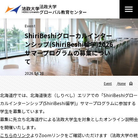
法政大学
グローバル教育センター
Event
ShiriBeshiグローカルインター
ンシップ(ShiriBeshi留学)2026
サマープログラムの募集につい
て
2026.04.28
Event
Home
北海道庁では、北海道後志（しりべし）エリアでの「ShiriBeshiグロー
カルインターンシップ(ShiriBeshi留学)」サマープログラムに参加する
学生を募集しています。
募集に先立ち北海道庁による法政大学生を対象としたオンライン説明会
を開催いたします。
こちらのリンク
よりZoomリンクをご確認いただけます（法政大学の統