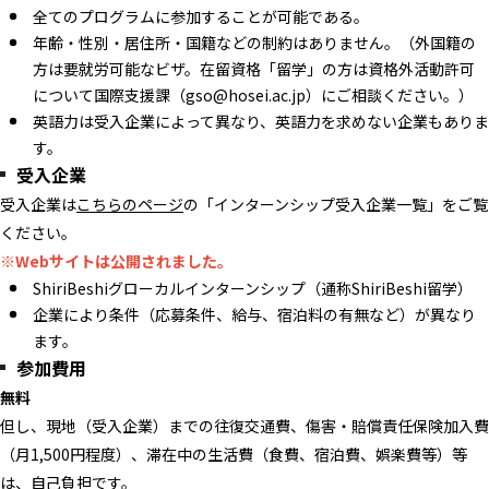
全てのプログラムに参加することが可能である。
年齢・性別・居住所・国籍などの制約はありません。（外国籍の
方は要就労可能なビザ。在留資格「留学」の方は資格外活動許可
について国際支援課（gso@hosei.ac.jp）にご相談ください。）
英語力は受入企業によって異なり、英語力を求めない企業もありま
す。
受入企業
受入企業は
こちらのページ
の「インターンシップ受入企業一覧」をご覧
ください。
※Webサイトは公開されました。
ShiriBeshiグローカルインターンシップ（通称ShiriBeshi留学）
企業により条件（応募条件、給与、宿泊料の有無など）が異なり
ます。
参加費用
無料
但し、現地（受入企業）までの往復交通費、傷害・賠償責任保険加入費
（月1,500円程度）、滞在中の生活費（食費、宿泊費、娯楽費等）等
は、自己負担です。