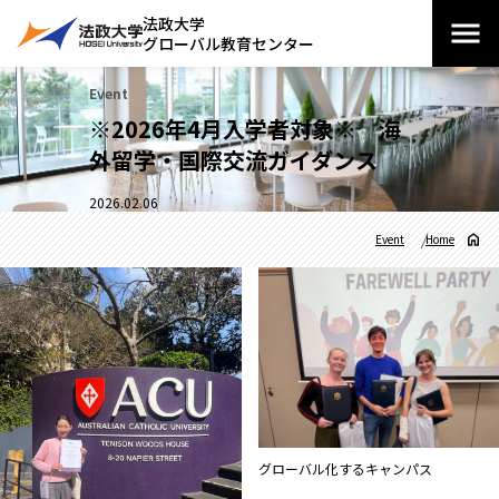
法政大学
グローバル教育センター
Event
※2026年4月入学者対象※ 海
外留学・国際交流ガイダンス
2026.02.06
Event
Home
グローバル化するキャンパス