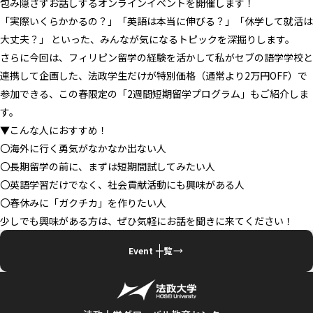
包み隠さずお話しするオンラインイベントを開催します！
「実際いくらかかるの？」「英語は本当に伸びる？」「
休学して就活は
大丈夫？」 といった、みんなが気になるトピックを深掘りします。
さらに今回は
、フィリピン留学の経験を活かして私がセブの語学学
校と
連携して企画した、法政学生だけが特別価格（通常より2万円
OFF）で
参加できる、この春限定の「2週間短期留学プログラム
」もご紹介しま
す。
▼こんな人におすすめ！
〇海外に行く勇気がなかなか出ない人
〇長期留学の前に、まずは短期間試してみたい人
〇英語学習だけでなく、社会貢献活動にも興味がある人
〇春休みに「ガクチカ」を作りたい人
少しでも興味がある方は、ぜひ気軽にお話を聞きに来てください！
Event 一覧