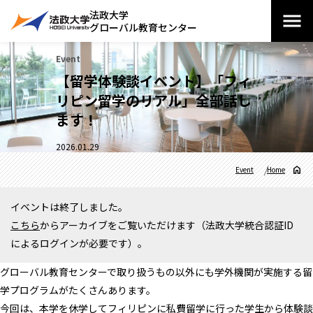
法政大学
グローバル教育センター
Event
【留学体験談イベント】「フィ
リピン留学のリアル」全部話し
ます！
2026.01.29
Event
Home
イベントは終了しました。
こちら
からアーカイブをご覧いただけます（法政大学統合認証ID
によるログインが必要です）。
グローバル教育センターで取り扱うもの以外にも学外機関が実施す
る留
学プログラムがたくさんあります。
今回は、
本学を休学してフィリピンに私費留学に行った学生から体験談