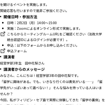
を聞
けるイベントを実施します。
質疑応答も行いますので是非ご参加ください。
開催日時・参加方法
日時：2月2日（月）14:00～15:00
実施：Zoomによるオンライン形式で実施します。
こちらからミーティングルームURLをご確認ください（
法政大学
統合認証IDによるログインが必要です）。
申込：以下のフォームからお申し込みください。
申込フォーム
講演者
経営学部3年生
田中花梨さん
講演者からのメッセージ
みなさん、こんにちは！経営学部3年の田中花梨です。
「留学に興味がある。でも、いきなり行くのは勇気がいる……」 「留
学先がいっぱいあって選べない！」 そんな悩みを持っている人はいま
せんか？
​​​​​​​今回、私がフィリピン・セブ島で実際に体験してきた「
留学の裏側」
を