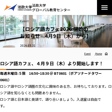
法政大学
グローバル教育センター
Event
【ロシア語カフェ2026 開始の
お知らせ 4月9日（木）から】
2026.03.31
Event
Home
ロシア語カフェ、４月９日（木）より開始します！
毎週木曜日:５限 16:50~18:30 ＠ BT0601（ボアソナードタワー
0601）
ロシア語やロシア語圏の文化に興味のある方、お待ちしております。ロ
シア語を知らなくとも問題ありません。
ロシア語と日本語と英語で、語り合いましょう。入退室は自由で
す。