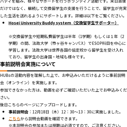
バディを組み、様々なサポートを行うボランティア活動です。来日直後
だけではなく、継続して交換留学生の支援を行うことで、留学生が充実
した生活を送れるようにサポートします。詳細は以下をご覧ください。
Hosei University Buddy system（交換留学生サポーター）
※交換留学生や短期私費留学生は半年（1学期）もしくは１年（2
学期）の間、法政大学（市ヶ谷キャンパス）でESOP科目を中心に
学習します。法政大学は世界各国の協定校から留学生を受け入れ
ており、留学生の出身国・地域も様々です。
事前説明会実施について
HUBsの活動内容を理解した上で、お申込みいただけるように事前説明
会（オンライン）を実施します。
参加できなかった方は、動画を必ずご確認いただいた上でお申込みくだ
さい。
後日こちらのページにアップロードします。
事前説明会
：12月18日（木）12：30～13：30に実施しました。
こちら
から説明会動画を確認できます。
※本説明会の参加または視聴は必須ですので、ご注意ください。