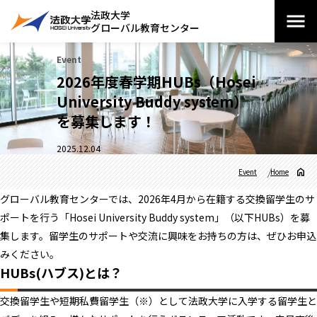
法政大学
グローバル教育センター
Event
2026年度春学期HUBs（Hosei
University Buddy system）
を募集します！
2025.12.04
Event
Home
グローバル教育センターでは、2026年4月から在籍する交換留学生のサ
ポートを行う「Hosei University Buddy system」（以下HUBs）を募
集します。留学生のサポートや交流に興味をお持ちの方は、ぜひお申込
みください。
HUBs(ハブス)とは？
交換留学生や短期私費留学生（※）として法政大学に入学する留学生と