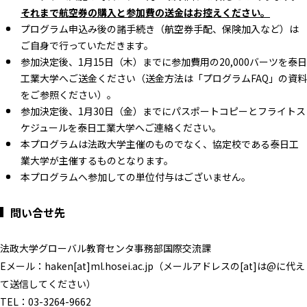
それ
まで航空券の購入と参加費の送金はお控えください。
プログラム申込み後の諸手続き（航空券手配、保険加入など）は
ご自身で行っていただきます。
参加決定後、1月15日（木）までに参加費用の20,000バーツを泰日
工業大学へご送金ください（送金方法は「プログラムFAQ」の資料
をご参照ください）。
参加決定後、1月30日（金）までにパスポートコピーとフライトス
ケジュールを泰日工業大学へご連絡ください。
本プログラムは法政大学主催のものでなく、協定校である泰日工
業大学が主催するものとなります。
本プログラムへ参加しての単位付与はございません。
問い合せ先
法政大学グローバル教育センタ事務部国際交流課
Eメール：haken[at]ml.hosei.ac.jp（メールアドレスの[at]は@に代え
て送信してください）
TEL：03-3264-9662