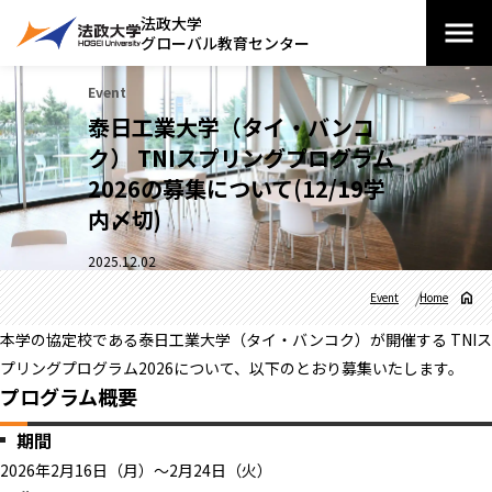
法政大学
グローバル教育センター
Event
泰日工業大学（タイ・バンコ
ク） TNIスプリングプログラム
2026の募集について(12/19学
内〆切)
2025.12.02
Event
Home
本学の協定校である泰日工業大学（タイ・バンコク）が開催する TNIス
プリングプログラム2026について、以下のとおり募集いたします。
プログラム概要
期間
2026年2月16日（月）～2月24日（火）