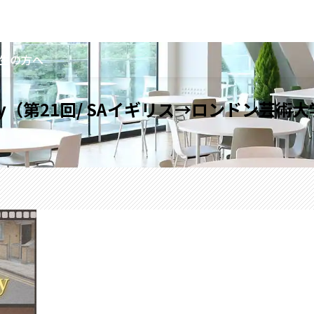
生の方へ
se Study（第21回/ SAイギリス→ロンド