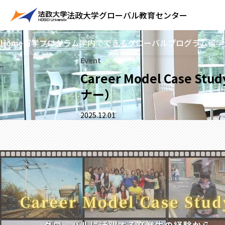
法政大学
グローバル教育センター
Home
留学プログラム
学内でできるグローバルプログラム
留学
Event
Career Model Ca
ナー）
2025.12.01