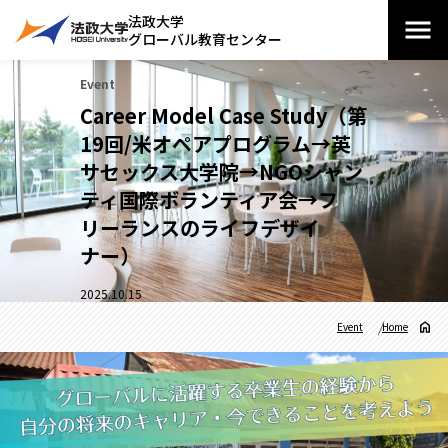
法政大学
グローバル教育センター
Event
Career Model Case Study（第
19回/米オペアプログラム→英
サセックス大学院→NGOシャン
ティ国際ボランティア会→フ
リーランスのライフデザイ
ナー）
2025.10.15
Event
Home