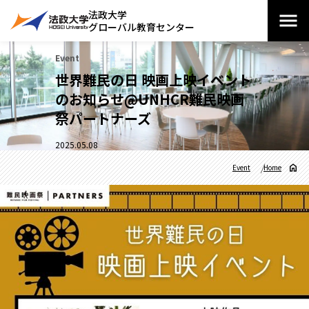
法政大学
グローバル教育センター
Event
世界難民の日 映画上映イベント
のお知らせ@UNHCR難民映画
祭パートナーズ
2025.05.08
Event
Home