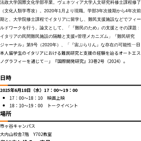
法政大学国際文化学部卒業。
ヴェネツィア大学人文研究科修士課程修了
（文化人類学専攻）。2
020年1月より現職。学部3年次後期から4年次前
期と、
大学院修士課程でイタリアに留学し、
難民支援施設などでフィー
ルドワークを行う。論文として、「『
難民のため』の支援とその課題 :
イタリアの民間難民施設の隔離と支援=管理メカニズム」『
難民研究
―
日
ジャーナル』第9号（2020年）、「『宙ぶらりん』
な存在の可能性
本人留学生のイタリアにおける難民研究と支援の経験を辿るオー
トエス
ノグラフィーを通じて―」『国際開発研究』33巻2号（
2024）。
日時
2025年6月18日（水）17：00～19：00
17：00～18：10 映画上映
18：10～19：00 トークイベント
場所
市ヶ谷キャンパス
大内山校舎7階 Y702教室