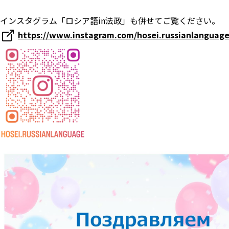
インスタグラム「ロシア語in法政」も併せてご覧ください。
https://www.instagram.com/hosei.russianlanguage