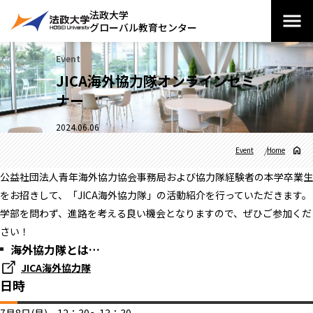
法政大学
グローバル教育センター
Event
JICA海外協力隊オンラインセミ
ナー
2024.06.06
Event
Home
公益社団法人青年海外協力協会事務局および協力隊経験者の本学卒業生
をお招きして、「JICA海外協力隊」の活動紹介を行っていただきます。
学部を問わず、進路を考える良い機会となりますので、ぜひご参加くだ
さい！
海外協力隊とは…
JICA海外協力隊
日時