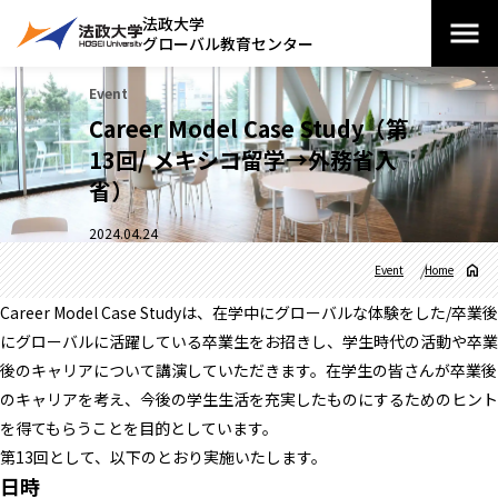
法政大学
グローバル教育センター
Event
Career Model Case Study（第
13回/ メキシコ留学→外務省入
省）
2024.04.24
Event
Home
Career Model Case Studyは、在学中にグローバルな体験をした/卒業後
にグローバルに活躍している卒業生をお招きし、学生時代の活動や卒業
後のキャリアについて講演していただきます。在学生の皆さんが卒業後
のキャリアを考え、今後の学生生活を充実したものにするためのヒント
を得てもらうことを目的としています。
第13回として、以下のとおり実施いたします。
日時