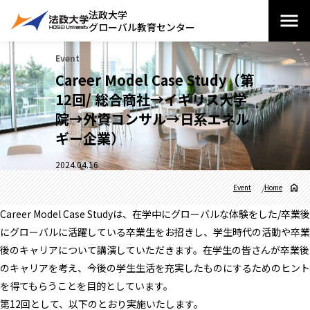
法政大学
グローバル教育センター
Event
Career Model Case Study（第
12回/ 総合商社→イギリス大学
院→外資コンサル→日系エネル
ギー企業）
2024.04.16
Event
Home
Career Model Case Studyは、在学中にグローバルな体験をした/卒業後
にグローバルに活躍している卒業生をお招きし、学生時代の活動や卒業
後のキャリアについて講演していただきます。在学生の皆さんが卒業後
のキャリアを考え、今後の学生生活を充実したものにするためのヒント
を得てもらうことを目的としています。
第12回として、以下のとおり実施いたします。