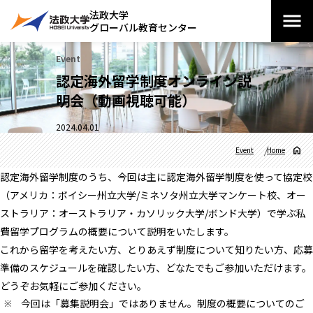
法政大学
グローバル教育センター
Event
認定海外留学制度オンライン説
明会（動画視聴可能）
2024.04.01
Event
Home
認定海外留学制度のうち、今回は主に認定海外留学制度を使って協定校
（アメリカ：ボイシー州立大学/ミネソタ州立大学マンケート校、オー
ストラリア：オーストラリア・カソリック大学/ボンド大学）で学ぶ私
費留学プログラムの概要について説明をいたします。
これから留学を考えたい方、とりあえず制度について知りたい方、応募
準備のスケジュールを確認したい方、どなたでもご参加いただけます。
どうぞお気軽にご参加ください。
今回は「募集説明会」ではありません。制度の概要についてのご