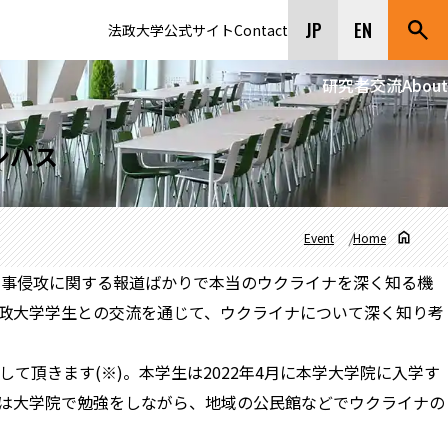
JP
EN
法政大学公式サイト
Contact
研究者交流
About
ンパス
Event
Home
軍事侵攻に関する報道ばかりで本当のウクライナを深く知る機
政大学学生との交流を通じて、ウクライナについて深く知り考
頂きます(※)。本学生は2022年4月に本学大学院に入学す
は大学院で勉強をしながら、地域の公民館などでウクライナの