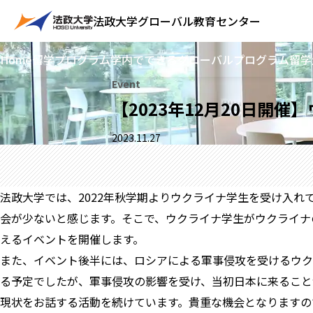
法政大学
グローバル教育センター
Home
留学プログラム
学内でできるグローバルプログラム
留学
Event
【2023年12月20日開
2023.11.27
法政大学では、2022年秋学期よりウクライナ学生を受け入
会が少ないと感じます。そこで、ウクライナ学生がウクライナ
えるイベントを開催します。
また、イベント後半には、ロシアによる軍事侵攻を受けるウクラ
る予定でしたが、軍事侵攻の影響を受け、当初日本に来ること
現状をお話する活動を続けています。貴重な機会となりますの