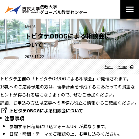
法政大学
グローバル教育センター
Event
トビタテOBOGによる相談会に
ついて
2023.11.22
Event
Home
トビタテ主催の「トビタテOB/OGによる相談会」が開催されます。
16期へのご応募予定の方は、留学計画を作成するにあたっての貴重な
ヒントが得られる場になりますので、ぜひご参加ください。
詳細、お申込み方法は応募への準備お役立ち情報からご確認ください。
トビタテOBOGによる相談会について
注意事項
参加する日程毎に申込フォームURLが異なります。
日程・時間・テーマをご確認の上、お申し込みください。