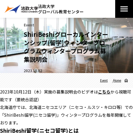
法政大学
グローバル教育センター
Event
ShiriBeshiグローカルインター
ンシップ(留学)ウィンタープロ
グラムウィンタープログラム募
集説明会
2023.10.02
Event
Home
2023年10月12日（木）実施の募集説明会のビデオは
こちら
から視聴可
能です（要統合認証）
北海道庁では、北海道ニセコエリア（ニセコ・ルスツ・キロロ等）での
「ShiriBeshi留学(ニセコ留学)」ウィンタープログラムを毎年開催して
おります。
ShiriBeshi留学(ニセコ留学)とは