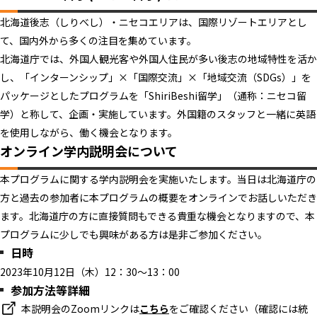
北海道後志（しりべし）・ニセコエリアは、国際リゾートエリアとし
て、国内外から多くの注目を集めています。
北海道庁では、外国人観光客や外国人住民が多い後志の地域特性を活か
し、「インターンシップ」×「国際交流」×「地域交流（SDGs）」を
パッケージとしたプログラムを「ShiriBeshi留学」（通称：ニセコ留
学）と称して、企画・実施しています。外国籍のスタッフと一緒に英語
を使用しながら、働く機会となります。
オンライン学内説明会について
本プログラムに関する学内説明会を実施いたします。当日は北海道庁の
方と過去の参加者に本プログラムの概要をオンラインでお話しいただき
ます。北海道庁の方に直接質問もできる貴重な機会となりますので、本
プログラムに少しでも興味がある方は是非ご参加ください。
日時
2023年10月12日（木）12：30～13：00
参加方法等詳細
本説明会のZoomリンクは
こちら
をご確認ください（確認には統