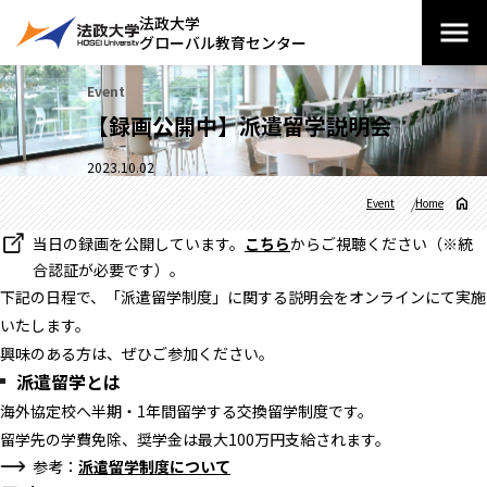
法政大学
グローバル教育センター
Event
【録画公開中】派遣留学説明会
2023.10.02
Event
Home
当日の録画を公開しています。
こちら
からご視聴ください（※統
合認証が必要です）。
下記の日程で、「派遣留学制度」に関する説明会をオンラインにて実施
いたします。
興味のある方は、ぜひご参加ください。
派遣留学とは
海外協定校へ半期・1年間留学する交換留学制度です。
留学先の学費免除、奨学金は最大100万円支給されます。
参考：
派遣留学制度について