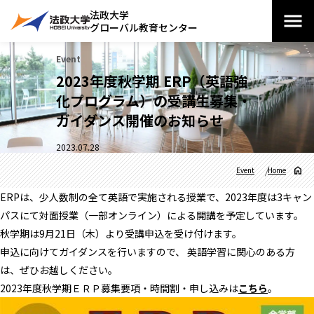
法政大学
グローバル教育センター
Event
2023年度秋学期 ERP（英語強
化プログラム）の受講生募集・
ガイダンス開催のお知らせ
2023.07.28
Event
Home
ERPは、少人数制の全て英語で実施される授業で、2023年度は3キャン
パスにて対面授業（一部オンライン）による開講を予定しています。
秋学期は9月21日（木）より受講申込を受け付けます。
申込に向けてガイダンスを行いますので、 英語学習に関心のある方
は、ぜひお越しください。
2023年度秋学期ＥＲＰ募集要項・時間割・申し込みは
こちら
。