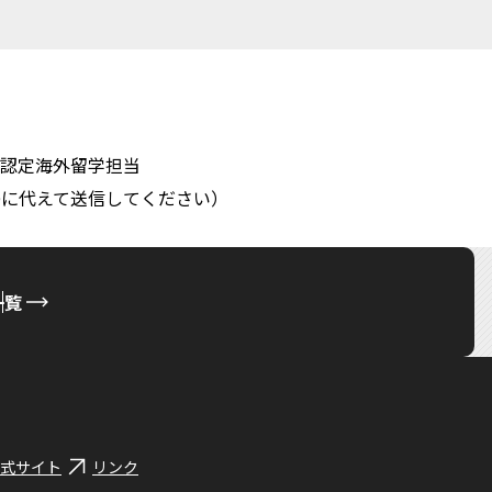
認定海外留学担当
at]は@に代えて送信してください）
一覧
式サイト
リンク