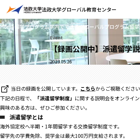
法政大学
グローバル教育センター
Home
留学プログラム
学内でできるグローバルプログラム
留学
Event
【録画公開中】派遣留学説
2023.05.26
当日の録画を公開しています。
こちら
からご視聴くださ
下記の日程で、
「派遣留学制度」
に関する説明会をオンライン
興味のある方は、ぜひご参加ください。
派遣留学とは
海外協定校へ半期・1年間留学する交換留学制度です。
留学先の学費免除、奨学金は最大100万円支給されます。