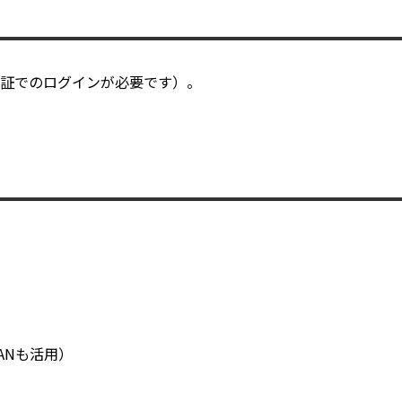
認証でのログインが必要です）。
。
PANも活用）