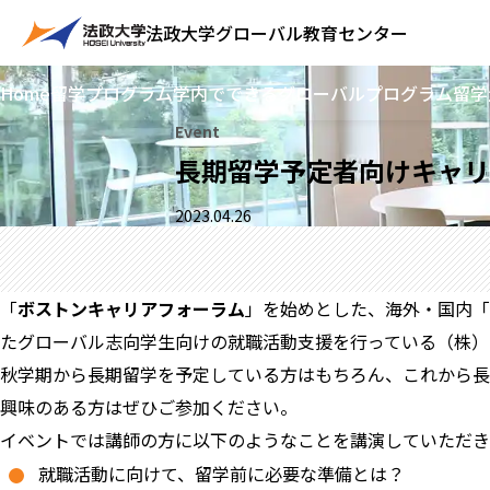
法政大学
グローバル教育センター
Home
留学プログラム
学内でできるグローバルプログラム
留学
Event
長期留学予定者向けキャリア
2023.04.26
「
ボストンキャリアフォーラム
」を始めとした、海外・国内「
たグローバル志向学生向けの就職活動支援を行っている（株）
秋学期から長期留学を予定している方はもちろん、これから長
興味のある方はぜひご参加ください。
イベントでは講師の方に以下のようなことを講演していただき
就職活動に向けて、留学前に必要な準備とは？