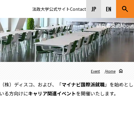
JP
EN
法政大学公式サイト
Contact
研究者交流
About
Event
Home
（株）ディスコ、および、「
マイナビ国際派就職
」を始めとし
いる方向けに
キャリア関連イベント
を開催いたします。