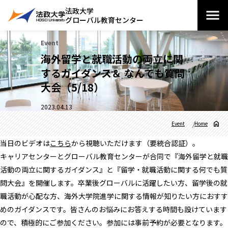
法政大学
グローバル教育センター
Event
海外留学と就職活動の両立に関
するガイダンス＆ なんでも質問
大会（5/18）
2023.04.13
Event
Home
当日のビデオは
こちら
から視聴いただけます（要統合認証）。
キャリアセンターとグローバル教育センターが合同で『海外留学と就職
活動の両立に関するガイダンス』と『留学・就職活動に関する何でも質
問大会』を開催します。卒業後グローバルに活躍したい方、留学後の就
職活動が心配な方、海外大学院進学に関する情報が知りたい方におすす
めのガイダンスです。皆さんのお悩みにお答えする時間も設けています
ので、積極的にご参加ください。参加には事前予約が必要となります。