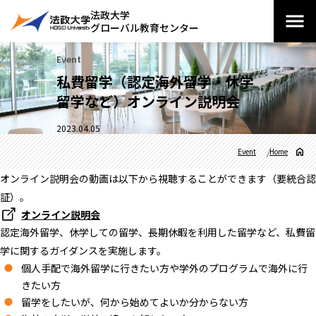
法政大学
グローバル教育センター
Event
私費留学（認定海外留学・休学
留学など）オンライン説明会
2023.04.05
Event
Home
オンライン説明会の動画は以下から視聴することができます（要統合認
証）。
オンライン説明会
認定海外留学、休学しての留学、長期休暇を利用した留学など、私費留
学に関するガイダンスを実施します。
個人手配で海外留学に行きたい方や学外のプログラムで海外に行
きたい方
留学をしたいが、何から始めてよいか分からない方