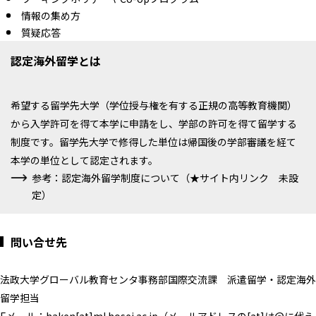
情報の集め方
質疑応答
認定海外留学とは
希望する留学先大学（学位授与権を有する正規の高等教育機関）
から入学許可を得て本学に申請をし、学部の許可を得て留学する
制度です。留学先大学で修得した単位は帰国後の学部審議を経て
本学の単位として認定されます。
参考：認定海外留学制度について（★サイト内リンク 未設
定）
問い合せ先
法政大学グローバル教育センタ事務部国際交流課 派遣留学・認定海外
留学担当
Eメール：haken[at]ml.hosei.ac.jp（メールアドレスの[at]は@に代え