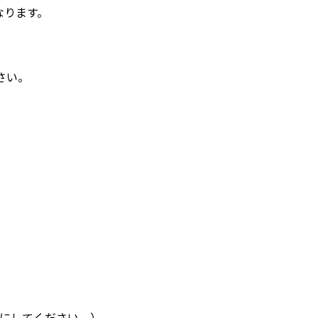
なります。
さい。
p（＠を半角にしてください。）