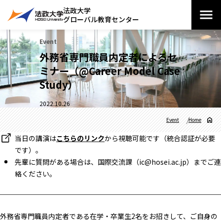
法政大学
グローバル教育センター
Event
外務省専門職員内定者によるセ
ミナー（@Career Model Case
Study）
2022.10.26
Event
Home
当日の講演は
こちらのリンク
から視聴可能です（統合認証が必要
です）。
先輩に質問がある場合は、国際交流課（ic@hosei.ac.jp）までご連
絡ください。
外務省専門職員内定者である在学・卒業生2名をお招きして、ご自身の