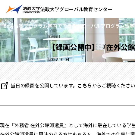
法政大学
グローバル教育センター
Home
留学プログラム
学内でできるグローバルプログラム
留学
Event
【録画公開中】『在外公館
2022.10.04
当日の録画を公開しています。
こちら
からご視聴くださ
現在『外務省 在外公館派遣員』として海外に駐在している学
在外公館派遣員に興味のある方はもちろん、海外での仕事に興