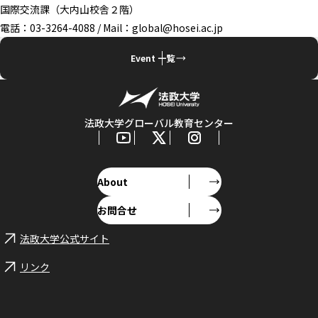
国際交流課（大内山校舎２階）
電話：03-3264-4088 / Mail：global@hosei.ac.jp
Event 一覧
法政大学グローバル教育センター
About
お問合せ
法政大学公式サイト
リンク