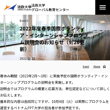
法政大学
グローバル教育センター
Event
2022年度春季国際ボランティ
ア・インターンシッププログラ
ム説明会のお知らせ（9/26更
新）
2022.09.22
Event
Home
春休み期間（2023年2月～3月）に実施予定の国際ボランティア・イン
ターンシッププログラムの説明会を実施します。
説明会ではプログラムの概要と応募方法、単位認定などについて詳しく
お伝えします。
基本的な内容は各回同じですが、10月4日（火）は実際にプログラムを
運営するベトナムFPT大学の担当者が参加予定です。